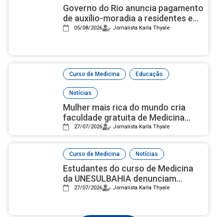
Governo do Rio anuncia pagamento
de auxílio-moradia a residentes em
setembro
05/08/2026
Jornalista Karla Thyale
,
,
Curso de Medicina
Educação
Notícias
Mulher mais rica do mundo cria
faculdade gratuita de Medicina
com campus luxuoso nos EUA
27/07/2026
Jornalista Karla Thyale
,
Curso de Medicina
Notícias
Estudantes do curso de Medicina
da UNESULBAHIA denunciam
assédio institucional e reprovações
27/07/2026
Jornalista Karla Thyale
em massa após nota 2 no Enamed