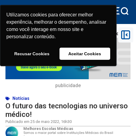
Utilizamos cookies para oferecer melhor
Utilizamos cookies para oferecer melhor
experiência, melhorar o desempenho, analisar
experiência, melhorar o desempenho, analisar
como você interage em nosso site e
como você interage em nosso site e
Início
>
O futuro das tecnologias no universo médico!
personalizar conteúdo.
personalizar conteúdo.
Recusar Cookies
Recusar Cookies
Aceitar Cookies
Aceitar Cookies
publicidade
Notícias
O futuro das tecnologias no universo
médico!
Publicado em
25 de maio 2022
,
16h30
Melhores Escolas Médicas
Somos o maior portal sobre Instituições Médicas do Brasil