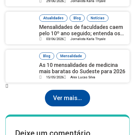
universidades públicas
29/06/2026
Jornalista Karla Thyale
,
,
Atualidades
Blog
Notícias
Mensalidades de faculdades caem
pelo 10º ano seguido; entenda os
motivos
03/06/2026
Jornalista Karla Thyale
,
Blog
Mensalidade
As 10 mensalidades de medicina
mais baratas do Sudeste para 2026
15/05/2026
Alex Lucas Silva
Ver mais...
Deixe um comentário