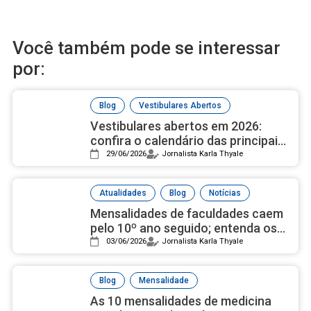
Você também pode se interessar
por:
,
Blog
Vestibulares Abertos
Vestibulares abertos em 2026:
confira o calendário das principais
universidades públicas
29/06/2026
Jornalista Karla Thyale
,
,
Atualidades
Blog
Notícias
Mensalidades de faculdades caem
pelo 10º ano seguido; entenda os
motivos
03/06/2026
Jornalista Karla Thyale
,
Blog
Mensalidade
As 10 mensalidades de medicina