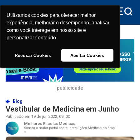
Utilizamos cookies para oferecer melhor
Utilizamos cookies para oferecer melhor
experiência, melhorar o desempenho, analisar
experiência, melhorar o desempenho, analisar
como você interage em nosso site e
como você interage em nosso site e
Início
>
Vestibular de Medicina em Junho
personalizar conteúdo.
personalizar conteúdo.
Recusar Cookies
Recusar Cookies
Aceitar Cookies
Aceitar Cookies
publicidade
Blog
Vestibular de Medicina em Junho
Publicado em
19 de jun 2022
,
09h00
Melhores Escolas Médicas
Somos o maior portal sobre Instituições Médicas do Brasil
⚕️