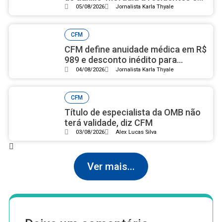
setembro
05/08/2026
Jornalista Karla Thyale
CFM
CFM define anuidade médica em R$
989 e desconto inédito para
médicos residentes
04/08/2026
Jornalista Karla Thyale
CFM
Título de especialista da OMB não
terá validade, diz CFM
03/08/2026
Alex Lucas Silva
Ver mais...