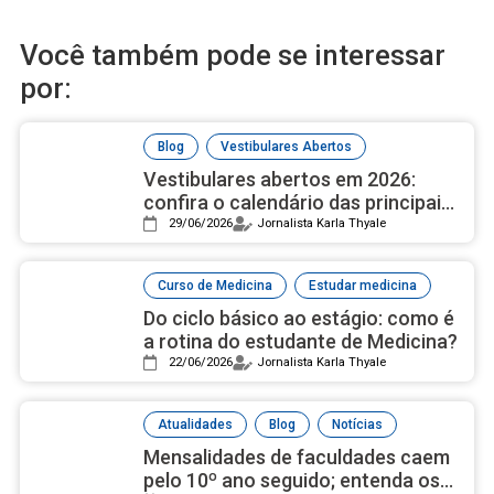
Você também pode se interessar
por:
,
Blog
Vestibulares Abertos
Vestibulares abertos em 2026:
confira o calendário das principais
universidades públicas
29/06/2026
Jornalista Karla Thyale
,
Curso de Medicina
Estudar medicina
Do ciclo básico ao estágio: como é
a rotina do estudante de Medicina?
22/06/2026
Jornalista Karla Thyale
,
,
Atualidades
Blog
Notícias
Mensalidades de faculdades caem
pelo 10º ano seguido; entenda os