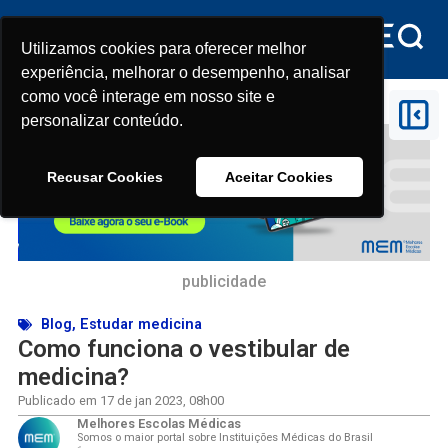
Utilizamos cookies para oferecer melhor
Utilizamos cookies para oferecer melhor
experiência, melhorar o desempenho, analisar
experiência, melhorar o desempenho, analisar
como você interage em nosso site e
como você interage em nosso site e
Início
>
Como funciona o vestibular de medicina?
personalizar conteúdo.
personalizar conteúdo.
Recusar Cookies
Recusar Cookies
Aceitar Cookies
Aceitar Cookies
publicidade
Blog
,
Estudar medicina
Como funciona o vestibular de
medicina?
Publicado em
17 de jan 2023
,
08h00
Melhores Escolas Médicas
Somos o maior portal sobre Instituições Médicas do Brasil