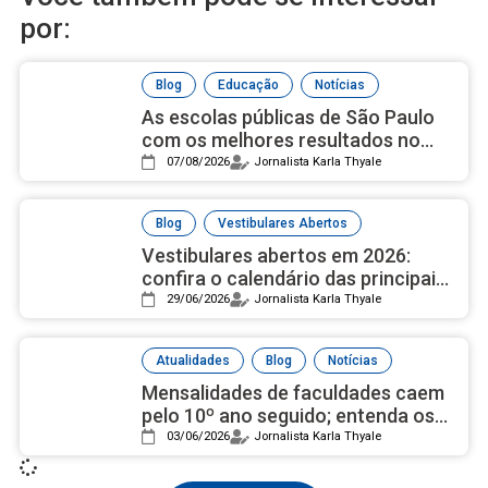
por:
,
,
Blog
Educação
Notícias
As escolas públicas de São Paulo
com os melhores resultados no
ensino médio, de acordo com Ideb
07/08/2026
Jornalista Karla Thyale
2025
,
Blog
Vestibulares Abertos
Vestibulares abertos em 2026:
confira o calendário das principais
universidades públicas
29/06/2026
Jornalista Karla Thyale
,
,
Atualidades
Blog
Notícias
Mensalidades de faculdades caem
pelo 10º ano seguido; entenda os
motivos
03/06/2026
Jornalista Karla Thyale