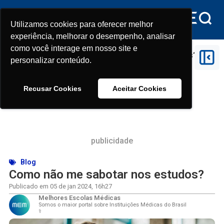
Utilizamos cookies para oferecer melhor
Utilizamos cookies para oferecer melhor
experiência, melhorar o desempenho, analisar
experiência, melhorar o desempenho, analisar
como você interage em nosso site e
como você interage em nosso site e
Início
>
Blog
>
Como não me sabotar nos estudos?
personalizar conteúdo.
personalizar conteúdo.
Recusar Cookies
Recusar Cookies
Aceitar Cookies
Aceitar Cookies
publicidade
Blog
Como não me sabotar nos estudos?
Publicado em
05 de jan 2024
,
16h27
Melhores Escolas Médicas
Somos o maior portal sobre Instituições Médicas do Brasil
⚕️