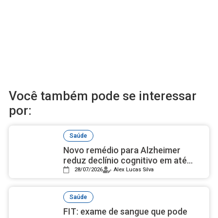
Você também pode se interessar
por:
Saúde
Novo remédio para Alzheimer
reduz declínio cognitivo em até
50% e avança nos estudos
28/07/2026
Alex Lucas Silva
Saúde
FIT: exame de sangue que pode