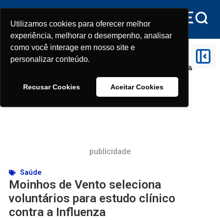
Utilizamos cookies para oferecer melhor
Utilizamos cookies para oferecer melhor
experiência, melhorar o desempenho, analisar
experiência, melhorar o desempenho, analisar
como você interage em nosso site e
como você interage em nosso site e
Início
>
Saúde
>
Moinhos de Vento seleciona
personalizar conteúdo.
personalizar conteúdo.
voluntários para estudo clínico contra a Influenza
Recusar Cookies
Recusar Cookies
Aceitar Cookies
Aceitar Cookies
publicidade
Saúde
Moinhos de Vento seleciona
voluntários para estudo clínico
contra a Influenza