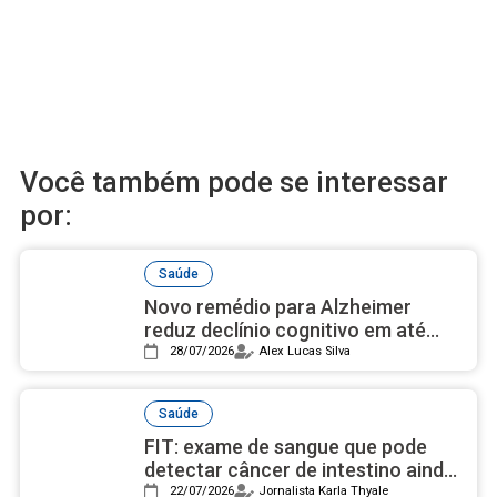
Você também pode se interessar
por:
Saúde
Novo remédio para Alzheimer
reduz declínio cognitivo em até
50% e avança nos estudos
28/07/2026
Alex Lucas Silva
Saúde
FIT: exame de sangue que pode
detectar câncer de intestino ainda
é desconhecido pela maioria
22/07/2026
Jornalista Karla Thyale