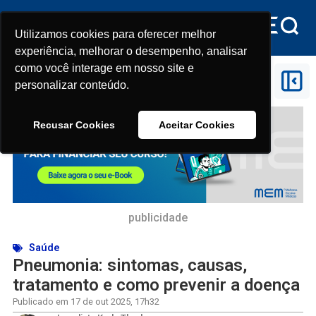
Utilizamos cookies para oferecer melhor
Utilizamos cookies para oferecer melhor
experiência, melhorar o desempenho, analisar
experiência, melhorar o desempenho, analisar
como você interage em nosso site e
como você interage em nosso site e
Início
>
Saúde
>
Pneumonia: sintomas, causas,
personalizar conteúdo.
personalizar conteúdo.
tratamento e como prevenir a doença
Recusar Cookies
Recusar Cookies
Aceitar Cookies
Aceitar Cookies
publicidade
Saúde
Pneumonia: sintomas, causas,
tratamento e como prevenir a doença
Publicado em
17 de out 2025
,
17h32