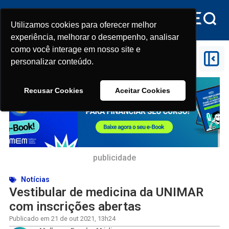
Utilizamos cookies para oferecer melhor
Utilizamos cookies para oferecer melhor
experiência, melhorar o desempenho, analisar
experiência, melhorar o desempenho, analisar
como você interage em nosso site e
como você interage em nosso site e
Início
>
Vestibular de medicina da UNIMAR com
personalizar conteúdo.
personalizar conteúdo.
inscrições abertas
Recusar Cookies
Recusar Cookies
Aceitar Cookies
Aceitar Cookies
publicidade
Notícias
Vestibular de medicina da UNIMAR
com inscrições abertas
Publicado em
21 de out 2021
,
13h24