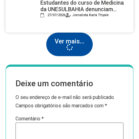
Estudantes do curso de Medicina
da UNESULBAHIA denunciam
assédio institucional e reprovações
27/07/2026
Jornalista Karla Thyale
em massa após nota 2 no Enamed
Ver mais...
Deixe um comentário
O seu endereço de e-mail não será publicado.
Campos obrigatórios são marcados com
*
Comentário
*