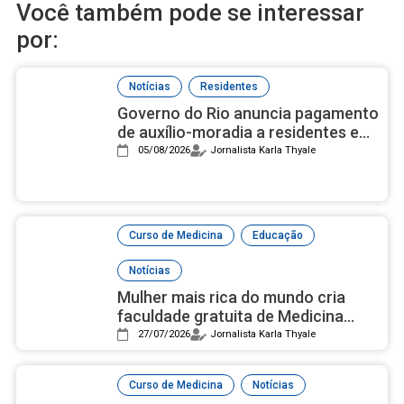
Você também pode se interessar
por:
,
Notícias
Residentes
Governo do Rio anuncia pagamento
de auxílio-moradia a residentes em
setembro
05/08/2026
Jornalista Karla Thyale
,
,
Curso de Medicina
Educação
Notícias
Mulher mais rica do mundo cria
faculdade gratuita de Medicina
com campus luxuoso nos EUA
27/07/2026
Jornalista Karla Thyale
,
Curso de Medicina
Notícias