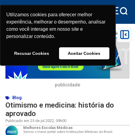
Utilizamos cookies para oferecer melhor
Utilizamos cookies para oferecer melhor
experiência, melhorar o desempenho, analisar
experiência, melhorar o desempenho, analisar
como você interage em nosso site e
como você interage em nosso site e
Início
>
Otimismo e medicina: história do aprovado
personalizar conteúdo.
personalizar conteúdo.
Recusar Cookies
Recusar Cookies
Aceitar Cookies
Aceitar Cookies
publicidade
Blog
Otimismo e medicina: história do
aprovado
Publicado em
25 de jul 2022
,
09h00
Melhores Escolas Médicas
Somos o maior portal sobre Instituições Médicas do Brasil