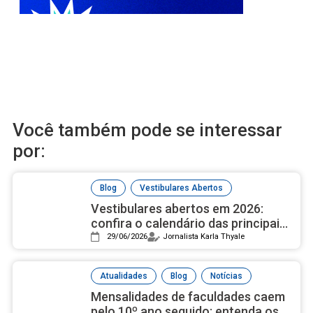
Você também pode se interessar
por:
,
Blog
Vestibulares Abertos
Vestibulares abertos em 2026:
confira o calendário das principais
universidades públicas
29/06/2026
Jornalista Karla Thyale
,
,
Atualidades
Blog
Notícias
Mensalidades de faculdades caem
pelo 10º ano seguido; entenda os