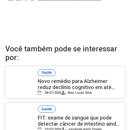
Você também pode se interessar
por:
Saúde
Novo remédio para Alzheimer
reduz declínio cognitivo em até
50% e avança nos estudos
28/07/2026
Alex Lucas Silva
Saúde
FIT: exame de sangue que pode
detectar câncer de intestino ainda
é desconhecido pela maioria
22/07/2026
Jornalista Karla Thyale