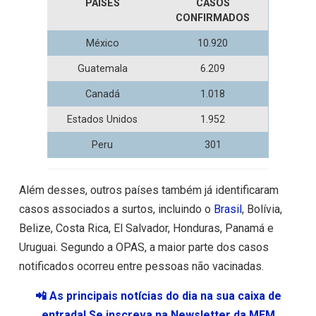
PAÍSES
CASOS
CONFIRMADOS
México
10.920
Guatemala
6.209
Canadá
1.018
Estados Unidos
1.952
Peru
301
Além desses, outros países também já identificaram
casos associados a surtos, incluindo o
Brasil
, Bolívia,
Belize, Costa Rica, El Salvador, Honduras, Panamá e
Uruguai. Segundo a OPAS, a maior parte dos casos
notificados ocorreu entre pessoas não vacinadas.
📲 As principais notícias do dia na sua caixa de
entrada! Se inscreva na Newsletter da MEM