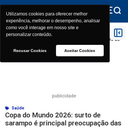
Utilizamos cookies para oferecer melhor
Utilizamos cookies para oferecer melhor
experiência, melhorar o desempenho, analisar
experiência, melhorar o desempenho, analisar
como você interage em nosso site e
como você interage em nosso site e
Início
>
Saúde
>
Copa do Mundo 2026: surto de
personalizar conteúdo.
personalizar conteúdo.
sarampo é principal preocupação das autoridades de
saúde
Recusar Cookies
Recusar Cookies
Aceitar Cookies
Aceitar Cookies
publicidade
Saúde
Copa do Mundo 2026: surto de
sarampo é principal preocupação das