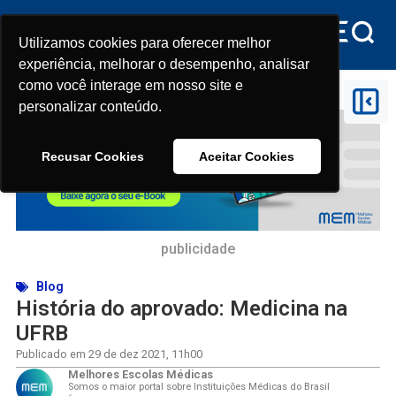
Utilizamos cookies para oferecer melhor
Utilizamos cookies para oferecer melhor
experiência, melhorar o desempenho, analisar
experiência, melhorar o desempenho, analisar
como você interage em nosso site e
como você interage em nosso site e
Início
>
História do aprovado: Medicina na UFRB
personalizar conteúdo.
personalizar conteúdo.
Recusar Cookies
Recusar Cookies
Aceitar Cookies
Aceitar Cookies
publicidade
Blog
História do aprovado: Medicina na
UFRB
Publicado em
29 de dez 2021
,
11h00
Melhores Escolas Médicas
Somos o maior portal sobre Instituições Médicas do Brasil