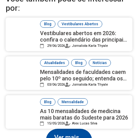
por:
,
Blog
Vestibulares Abertos
Vestibulares abertos em 2026:
confira o calendário das principais
universidades públicas
29/06/2026
Jornalista Karla Thyale
,
,
Atualidades
Blog
Notícias
Mensalidades de faculdades caem
pelo 10º ano seguido; entenda os
motivos
03/06/2026
Jornalista Karla Thyale
,
Blog
Mensalidade
As 10 mensalidades de medicina
mais baratas do Sudeste para 2026
15/05/2026
Alex Lucas Silva
Ver mais...